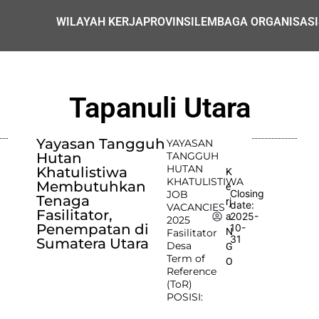
WILAYAH KERJA
PROVINSI
LEMBAGA ORGANISASI
Tapanuli Utara
Yayasan Tangguh
YAYASAN
Hutan
TANGGUH
HUTAN
Khatulistiwa
K
KHATULISTIWA
Membutuhkan
e
Closing
JOB
Tenaga
rj
date:
VACANCIES
Fasilitator,
2025-
a
2025
Penempatan di
10-
N
Fasilitator
31
Sumatera Utara
Desa
G
Term of
O
Reference
(ToR)
POSISI: