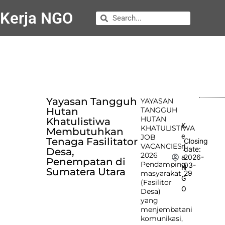
Kerja NGO
Yayasan Tangguh
YAYASAN
Hutan
TANGGUH
HUTAN
Khatulistiwa
K
KHATULISTIWA
Membutuhkan
e
JOB
Tenaga Fasilitator
Closing
VACANCIES
rj
date:
Desa,
2026
2026-
a
Penempatan di
Pendamping
03-
N
Sumatera Utara
masyarakat
29
G
(Fasilitor
O
Desa)
yang
menjembatani
komunikasi,