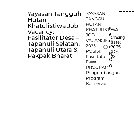
Yayasan Tangguh
YAYASAN
Hutan
TANGGUH
HUTAN
Khatulistiwa Job
K
KHATULISTIWA
Vacancy:
e
JOB
Fasilitator Desa –
Closing
VACANCIES
rj
date:
Tapanuli Selatan,
2025
2025-
a
Tapanuli Utara &
POSISI:
02-
N
Pakpak Bharat
Fasilitator
28
G
Desa
O
PROGRAM:
Pengembangan
Program
Konservasi