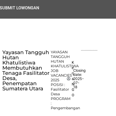
SUBMIT LOWONGAN
Yayasan Tangguh
YAYASAN
Hutan
TANGGUH
HUTAN
Khatulistiwa
K
KHATULISTIWA
Membutuhkan
e
Closing
JOB
Tenaga Fasilitator
rj
date:
VACANCIES
Desa,
2025-
a
2025
Penempatan
07-
N
POSISI :
18
Sumatera Utara
Fasilitator
G
Desa
O
PROGRAM
:
Pengembangan