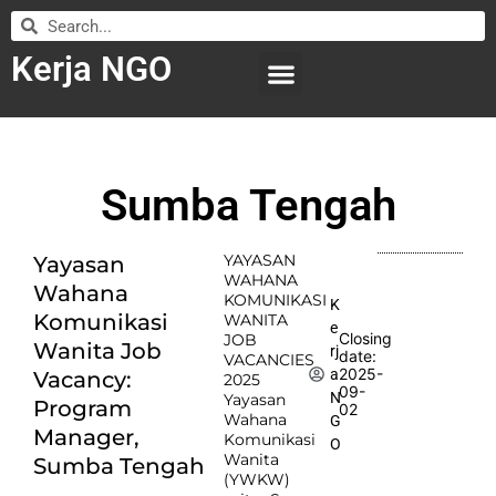
Kerja NGO
WILAYAH KERJA
LEMBAGA ORGANISASI
SUBMIT LOWONGAN
Sumba Tengah
YAYASAN
Yayasan
WAHANA
Wahana
KOMUNIKASI
K
Komunikasi
WANITA
e
Closing
JOB
Wanita Job
rj
date:
VACANCIES
2025-
a
Vacancy:
2025
09-
N
Yayasan
Program
02
Wahana
G
Manager,
Komunikasi
O
Wanita
Sumba Tengah
(YWKW)