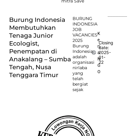
mitra Save
BURUNG
Burung Indonesia
INDONESIA
Membutuhkan
JOB
K
Tenaga Junior
VACANCIES
e
2025
Ecologist,
Closing
Burung
rj
date:
Penempatan di
Indonesia
2025-
a
adalah
01-
Anakalang – Sumba
N
organisasi
22
G
Tengah, Nusa
nirlaba
O
yang
Tenggara Timur
telah
bergiat
sejak