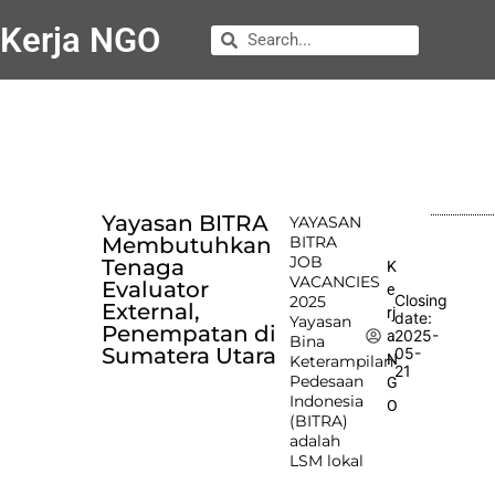
Kerja NGO
Yayasan BITRA
YAYASAN
Membutuhkan
BITRA
JOB
Tenaga
K
VACANCIES
Evaluator
e
Closing
2025
External,
rj
date:
Yayasan
Penempatan di
2025-
a
Bina
Sumatera Utara
05-
N
Keterampilan
21
Pedesaan
G
Indonesia
O
(BITRA)
adalah
LSM lokal