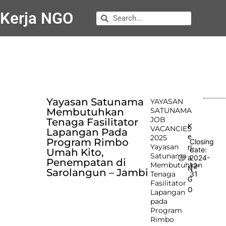
Kerja NGO
Yayasan Satunama
YAYASAN
Membutuhkan
SATUNAMA
JOB
Tenaga Fasilitator
K
VACANCIES
Lapangan Pada
e
2025
Program Rimbo
Closing
Yayasan
rj
date:
Umah Kito,
Satunama
2024-
a
Penempatan di
Membutuhkan
12-
N
Sarolangun – Jambi
Tenaga
31
G
Fasilitator
O
Lapangan
pada
Program
Rimbo