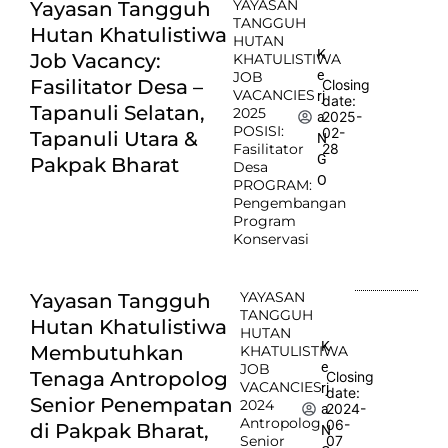
YAYASAN
Yayasan Tangguh
TANGGUH
Hutan Khatulistiwa
HUTAN
K
Job Vacancy:
KHATULISTIWA
e
JOB
Fasilitator Desa –
Closing
VACANCIES
rj
date:
Tapanuli Selatan,
2025
2025-
a
POSISI:
02-
Tapanuli Utara &
N
Fasilitator
28
G
Pakpak Bharat
Desa
O
PROGRAM:
Pengembangan
Program
Konservasi
YAYASAN
Yayasan Tangguh
TANGGUH
Hutan Khatulistiwa
HUTAN
K
Membutuhkan
KHATULISTIWA
e
JOB
Tenaga Antropolog
Closing
VACANCIES
rj
date:
Senior Penempatan
2024
2024-
a
Antropolog
06-
di Pakpak Bharat,
N
Senior
07