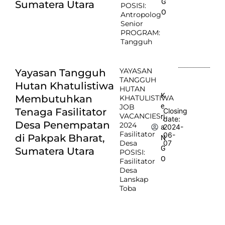
G
Sumatera Utara
POSISI:
O
Antropolog
Senior
PROGRAM:
Tangguh
YAYASAN
Yayasan Tangguh
TANGGUH
Hutan Khatulistiwa
HUTAN
K
Membutuhkan
KHATULISTIWA
e
JOB
Tenaga Fasilitator
Closing
VACANCIES
rj
date:
Desa Penempatan
2024
2024-
a
Fasilitator
06-
di Pakpak Bharat,
N
Desa
07
G
Sumatera Utara
POSISI:
O
Fasilitator
Desa
Lanskap
Toba