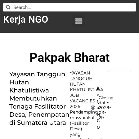
Kerja NGO
WILAYAH KERJA
LEMBAGA ORGANISASI
SUBMIT LOWONGAN
Pakpak Bharat
YAYASAN
Yayasan Tangguh
TANGGUH
Hutan
HUTAN
K
Khatulistiwa
KHATULISTIWA
e
JOB
Membutuhkan
Closing
VACANCIES
rj
date:
Tenaga Fasilitator
2026
2026-
a
Pendamping
03-
Desa, Penempatan
N
masyarakat
29
G
di Sumatera Utara
(Fasilitor
O
Desa)
yang