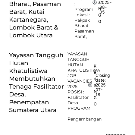
2025-
a
Bharat, Pasaman
:
08-
N
Program
Barat, Kutai
05
Lokasi :
G
Kartanegara,
Pakpak
O
Bharat,
Lombok Barat &
Pasaman
Lombok Utara
Barat,
YAYASAN
Yayasan Tangguh
TANGGUH
Hutan
HUTAN
K
Khatulistiwa
KHATULISTIWA
e
Closing
JOB
Membutuhkan
rj
date:
VACANCIES
2025-
a
Tenaga Fasilitator
2025
07-
N
POSISI :
Desa,
18
Fasilitator
G
Penempatan
Desa
O
PROGRAM
Sumatera Utara
:
Pengembangan