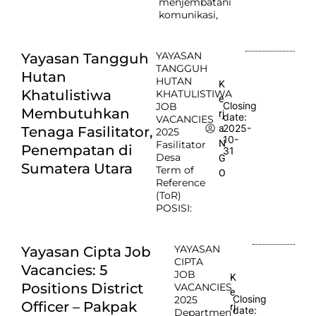
menjembatani
komunikasi,
YAYASAN
Yayasan Tangguh
TANGGUH
Hutan
HUTAN
K
Khatulistiwa
KHATULISTIWA
e
Closing
JOB
Membutuhkan
rj
date:
VACANCIES
2025-
a
Tenaga Fasilitator,
2025
10-
N
Fasilitator
Penempatan di
31
Desa
G
Sumatera Utara
Term of
O
Reference
(ToR)
POSISI:
YAYASAN
Yayasan Cipta Job
CIPTA
Vacancies: 5
JOB
K
Positions District
VACANCIES
e
Closing
2025
Officer – Pakpak
rj
date:
Departmen