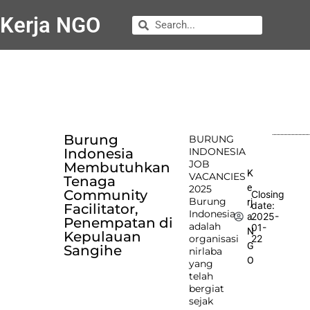
Kerja NGO
Burung
BURUNG
Indonesia
INDONESIA
JOB
Membutuhkan
K
VACANCIES
Tenaga
e
2025
Community
Closing
Burung
rj
date:
Facilitator,
Indonesia
2025-
a
Penempatan di
adalah
01-
N
Kepulauan
organisasi
22
G
Sangihe
nirlaba
O
yang
telah
bergiat
sejak