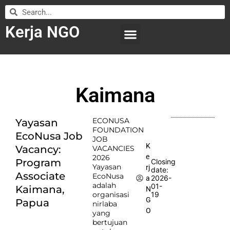
Kerja NGO
WILAYAH KERJA
LEMBAGA ORGANISASI
SUBMIT LOWONGAN
Kaimana
ECONUSA
Yayasan
FOUNDATION
EcoNusa Job
JOB
K
Vacancy:
VACANCIES
e
2026
Program
Closing
Yayasan
rj
date:
Associate
EcoNusa
2026-
a
adalah
01-
Kaimana,
N
organisasi
19
G
Papua
nirlaba
O
yang
bertujuan