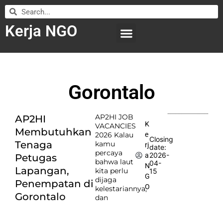
Kerja NGO
WILAYAH KERJA
LEMBAGA ORGANISASI
SUBMIT LOWONGAN
Gorontalo
AP2HI JOB
AP2HI
K
VACANCIES
Membutuhkan
e
2026 Kalau
Closing
Tenaga
kamu
rj
date:
percaya
2026-
a
Petugas
bahwa laut
04-
N
Lapangan,
kita perlu
15
G
dijaga
Penempatan di
O
kelestariannya,
Gorontalo
dan