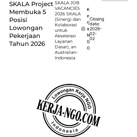
SKALA JOB
SKALA Project
VACANCIES
K
Membuka 5
2026 SKALA
e
Posisi
Closing
(Sinergi dan
rj
date:
Kolaborasi
Lowongan
2026-
a
untuk
02-
Pekerjaan
N
Akselerasi
02
Layanan
G
Tahun 2026
Dasar), an
O
Australian-
Indonesia