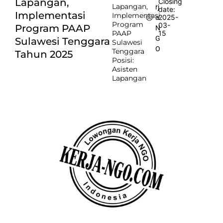
Lapangan,
Closing
Lapangan,
rj
date:
Implementasi
Implementasi
2025-
a
Program
03-
Program PAAP
N
PAAP
15
G
Sulawesi Tenggara
Sulawesi
O
Tenggara
Tahun 2025
Posisi:
Asisten
Lapangan