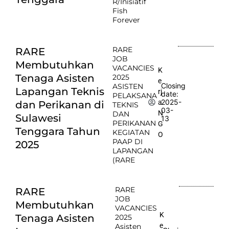
R/Inisiatif
Fish
Forever
RARE
RARE
JOB
Membutuhkan
VACANCIES
K
Tenaga Asisten
2025
e
Closing
ASISTEN
Lapangan Teknis
rj
date:
PELAKSANA
2025-
a
dan Perikanan di
TEKNIS
03-
N
DAN
Sulawesi
13
PERIKANAN
G
Tenggara Tahun
KEGIATAN
O
PAAP DI
2025
LAPANGAN
(RARE
RARE
RARE
JOB
Membutuhkan
VACANCIES
K
Tenaga Asisten
2025
e
Asisten