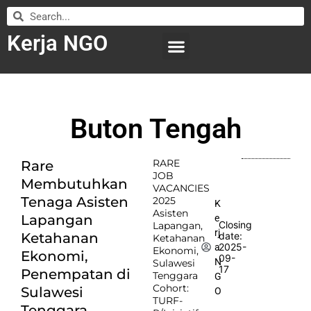
Kerja NGO
WILAYAH KERJA
LEMBAGA ORGANISASI
SUBMIT LOWONGAN
Buton Tengah
RARE
Rare
JOB
Membutuhkan
VACANCIES
Tenaga Asisten
2025
K
Asisten
Lapangan
e
Closing
Lapangan,
rj
Ketahanan
date:
Ketahanan
2025-
a
Ekonomi,
Ekonomi,
09-
N
Sulawesi
17
Penempatan di
Tenggara
G
Cohort:
Sulawesi
O
TURF-
Tenggara