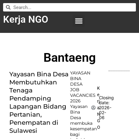
Kerja NGO
WILAYAH KERJA
LEMBAGA ORGANISASI
SUBMIT LOWONGAN
Bantaeng
YAYASAN
Yayasan Bina Desa
BINA
Membutuhkan
DESA
K
Tenaga
JOB
e
VACANCIES
Pendamping
Closing
2026
rj
date:
Lapangan Bidang
Yayasan
2026-
a
Bina
02-
Pertanian,
N
Desa
06
G
Penempatan di
membuka
O
kesempatan
Sulawesi
bagi