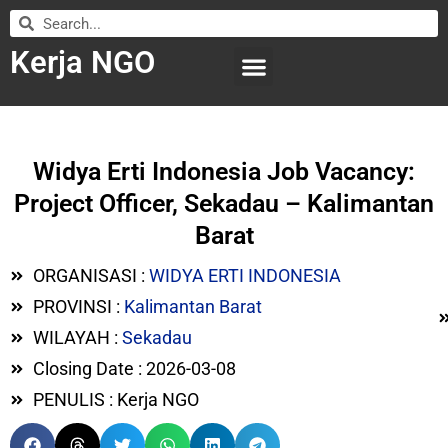
Kerja NGO
WILAYAH KERJA
LEMBAGA ORGANISASI
SUBMIT LOWONGAN
Widya Erti Indonesia Job Vacancy:
Project Officer, Sekadau – Kalimantan
Barat
ORGANISASI :
WIDYA ERTI INDONESIA
PROVINSI :
Kalimantan Barat
WILAYAH :
Sekadau
Closing Date : 2026-03-08
PENULIS : Kerja NGO