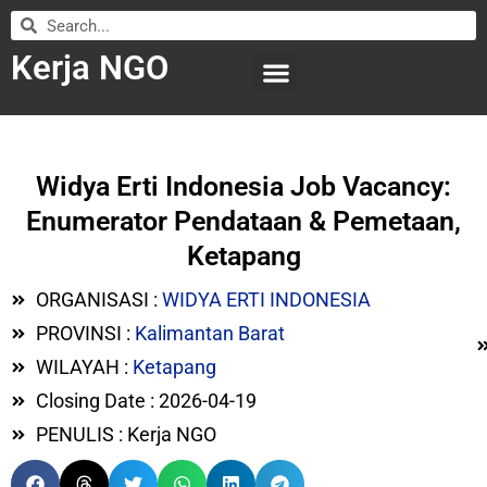
Kerja NGO
WILAYAH KERJA
LEMBAGA ORGANISASI
SUBMIT LOWONGAN
Widya Erti Indonesia Job Vacancy:
Enumerator Pendataan & Pemetaan,
Ketapang
ORGANISASI :
WIDYA ERTI INDONESIA
PROVINSI :
Kalimantan Barat
WILAYAH :
Ketapang
Closing Date : 2026-04-19
PENULIS : Kerja NGO