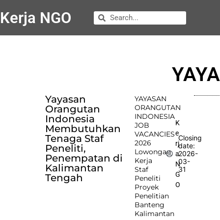
Kerja NGO
YAYA
Yayasan
YAYASAN
Orangutan
ORANGUTAN
INDONESIA
Indonesia
K
JOB
Membutuhkan
e
VACANCIES
Tenaga Staf
Closing
2026
rj
date:
Peneliti,
Lowongan
2026-
a
Penempatan di
Kerja
03-
N
Kalimantan
Staf
31
G
Tengah
Peneliti
O
Proyek
Penelitian
Banteng
Kalimantan