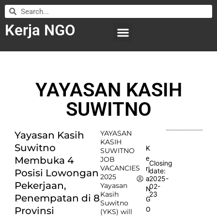
Kerja NGO
WILAYAH KERJA
LEMBAGA ORGANISASI
SUBMIT LOWONGAN
YAYASAN KASIH
SUWITNO
YAYASAN
Yayasan Kasih
KASIH
Suwitno
K
SUWITNO
e
Membuka 4
JOB
Closing
VACANCIES
rj
date:
Posisi Lowongan
2025
2025-
a
Pekerjaan,
Yayasan
02-
N
Kasih
23
Penempatan di 8
G
Suwitno
Provinsi
O
(YKS) will