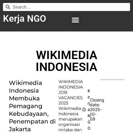
Kerja NGO
WILAYAH KERJA
LEMBAGA ORGANISASI
SUBMIT LOWONGAN
WIKIMEDIA
INDONESIA
WIKIMEDIA
Wikimedia
INDONESIA
Indonesia
K
JOB
e
Membuka
VACANCIES
Closing
2025
rj
date:
Pemagang
Wikimedia
2025-
a
Kebudayaan,
Indonesia
10-
N
merupakan
09
Penempatan di
G
organisasi
Jakarta
O
nirlaba dan