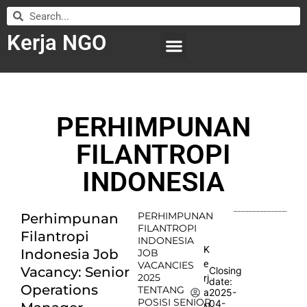
Kerja NGO
WILAYAH KERJA
LEMBAGA ORGANISASI
SUBMIT LOWONGAN
PERHIMPUNAN
FILANTROPI
INDONESIA
PERHIMPUNAN
Perhimpunan
FILANTROPI
Filantropi
INDONESIA
K
Indonesia Job
JOB
e
VACANCIES
Vacancy: Senior
Closing
2025
rj
date:
Operations
TENTANG
2025-
a
POSISI SENIOR
04-
N