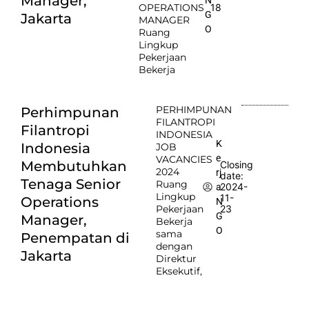
Manager,
OPERATIONS
18
G
Jakarta
MANAGER
O
Ruang
Lingkup
Pekerjaan
Bekerja
PERHIMPUNAN
Perhimpunan
FILANTROPI
Filantropi
INDONESIA
K
Indonesia
JOB
e
VACANCIES
Membutuhkan
Closing
2024
rj
date:
Tenaga Senior
Ruang
2024-
a
Lingkup
11-
Operations
N
Pekerjaan
23
G
Manager,
Bekerja
O
sama
Penempatan di
dengan
Jakarta
Direktur
Eksekutif,