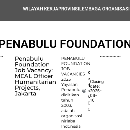
WILAYAH KERJA
PROVINSI
LEMBAGA ORGANISASI
PENABULU FOUNDATIO
Penabulu
PENABULU
Foundation
FOUNDATION
JOB
Job Vacancy:
K
VACANCIES
MEAL Officer
e
2025
Humanitarian
Closing
Yayasan
rj
date:
Projects,
Penabulu
2025-
a
Jakarta
didirikan
06-
N
tahun
10
G
2003,
O
adalah
organisasi
nirlaba
Indonesia