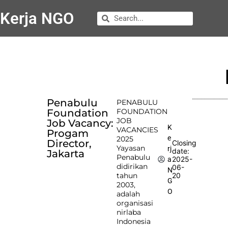
Kerja NGO
Penabulu
PENABULU
Foundation
FOUNDATION
JOB
Job Vacancy:
K
VACANCIES
Progam
e
2025
Director,
Closing
Yayasan
rj
date:
Jakarta
Penabulu
2025-
a
didirikan
06-
N
tahun
20
G
2003,
O
adalah
organisasi
nirlaba
Indonesia