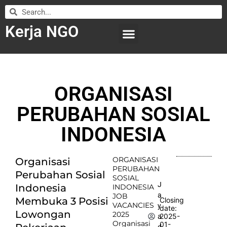
Kerja NGO
WILAYAH KERJA
LEMBAGA ORGANISASI
SUBMIT LOWONGAN
ORGANISASI
PERUBAHAN SOSIAL
INDONESIA
ORGANISASI
Organisasi
PERUBAHAN
Perubahan Sosial
SOSIAL
J
Indonesia
INDONESIA
a
JOB
Membuka 3 Posisi
Closing
VACANCIES
y
date:
Lowongan
2025
2025-
a
Organisasi
01-
d