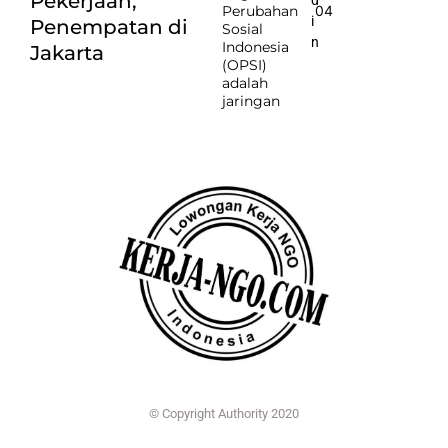
Pekerjaan,
Perubahan
04
i
Penempatan di
Sosial
n
Indonesia
Jakarta
(OPSI)
adalah
jaringan
© Copyright Authority 2020