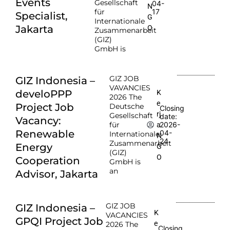
Events
Gesellschaft
04-
N
für
17
Specialist,
G
Internationale
Jakarta
O
Zusammenarbeit
(GIZ)
GmbH is
GIZ JOB
GIZ Indonesia –
VAVANCIES
develoPPP
K
2026 The
e
Project Job
Deutsche
Closing
rj
Gesellschaft
date:
Vacancy:
für
2026-
a
Renewable
04-
Internationale
N
24
Zusammenarbeit
Energy
G
(GIZ)
O
Cooperation
GmbH is
an
Advisor, Jakarta
GIZ JOB
GIZ Indonesia –
K
VACANCIES
GPQI Project Job
e
2026 The
Closing