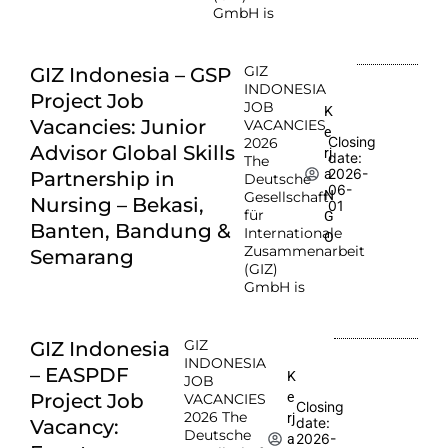
GmbH is
GIZ
GIZ Indonesia – GSP
INDONESIA
Project Job
JOB
K
Vacancies: Junior
VACANCIES
e
Closing
2026
Advisor Global Skills
rj
date:
The
2026-
a
Partnership in
Deutsche
06-
N
Gesellschaft
Nursing – Bekasi,
01
für
G
Banten, Bandung &
Internationale
O
Zusammenarbeit
Semarang
(GIZ)
GmbH is
GIZ
GIZ Indonesia
INDONESIA
– EASPDF
K
JOB
e
Project Job
VACANCIES
Closing
2026 The
rj
date:
Vacancy:
Deutsche
2026-
a