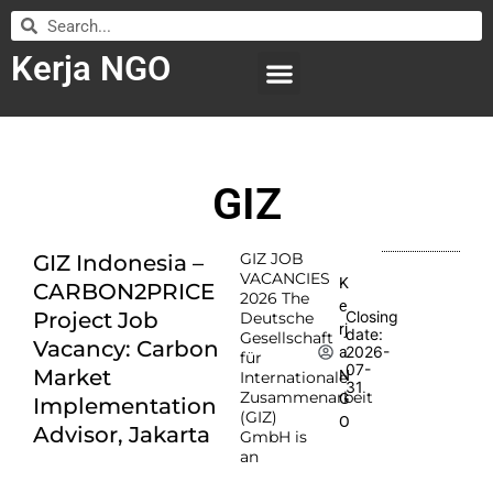
Kerja NGO
WILAYAH KERJA
LEMBAGA ORGANISASI
SUBMIT LOWONGAN
GIZ
GIZ JOB
GIZ Indonesia –
VACANCIES
K
CARBON2PRICE
2026 The
e
Project Job
Closing
Deutsche
rj
date:
Gesellschaft
Vacancy: Carbon
2026-
a
für
07-
Market
N
Internationale
31
Zusammenarbeit
G
Implementation
(GIZ)
O
Advisor, Jakarta
GmbH is
an