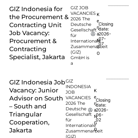
GIZ JOB
GIZ Indonesia for
VACANCIES
K
the Procurement &
2026 The
e
Contracting Unit
Closing
Deutsche
rj
date:
Gesellschaft
Job Vacancy:
2026-
a
für
07-
Procurement &
N
Internationale
07
Zusammenarbeit
G
Contracting
(GIZ)
O
Specialist, Jakarta
GmbH is
a
GIZ
GIZ Indonesia Job
INDONESIA
Vacancy: Junior
K
JOB
e
Advisor on South
VACANCIES
Closing
2026 The
rj
date:
– South and
Deutsche
2026-
a
Triangular
Gesellschaft
06-
N
für
02
Cooperation,
G
Internationale
Jakarta
O
Zusammenarbeit
(GIZ)