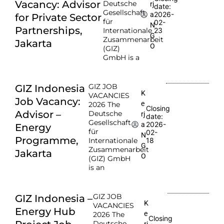
Vacancy: Advisor
Deutsche
rj
date:
Gesellschaft
2026-
a
for Private Sector
für
02-
N
Partnerships,
Internationale
23
G
Zusammenarbeit
Jakarta
O
(GIZ)
GmbH is a
GIZ JOB
GIZ Indonesia
K
VACANCIES
Job Vacancy:
e
2026 The
Closing
Advisor –
Deutsche
rj
date:
Gesellschaft
2026-
a
Energy
für
02-
N
Programme,
Internationale
18
G
Zusammenarbeit
Jakarta
O
(GIZ) GmbH
is an
GIZ JOB
GIZ Indonesia –
K
VACANCIES
Energy Hub
e
2026 The
Closing
Deutsche
rj