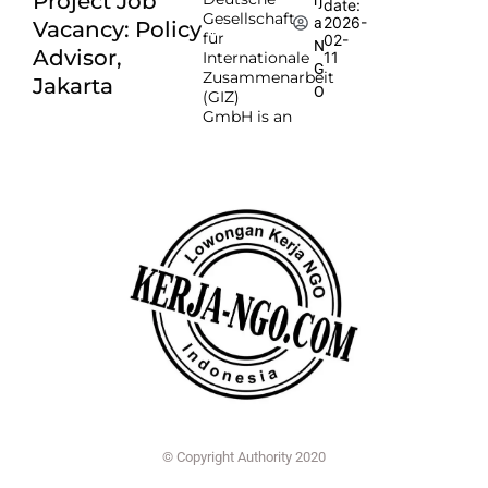
Project Job
date:
Gesellschaft
2026-
a
Vacancy: Policy
für
02-
N
Advisor,
Internationale
11
G
Zusammenarbeit
Jakarta
O
(GIZ)
GmbH is an
© Copyright Authority 2020