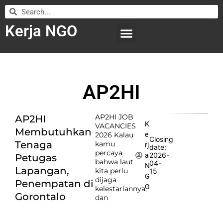
Kerja NGO
WILAYAH KERJA
LEMBAGA ORGANISASI
SUBMIT LOWONGAN
AP2HI
AP2HI JOB
AP2HI
K
VACANCIES
Membutuhkan
e
2026 Kalau
Closing
Tenaga
kamu
rj
date:
percaya
2026-
a
Petugas
bahwa laut
04-
N
Lapangan,
kita perlu
15
G
dijaga
Penempatan di
O
kelestariannya,
Gorontalo
dan