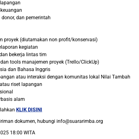
 lapangan
n keuangan
a donor, dan pemerintah
 proyek (diutamakan non profit/konservasi)
elaporan kegiatan
an bekerja lintas tim
an tools manajemen proyek (Trello/ClickUp)
sia dan Bahasa Inggris
angan atau interaksi dengan komunitas lokal Nilai Tambah
atau riset lapangan
sional
rbasis alam
ilahkan
KLIK DISINI
ngiriman dokumen, hubungi info@suararimba.org
2025 18:00 WITA