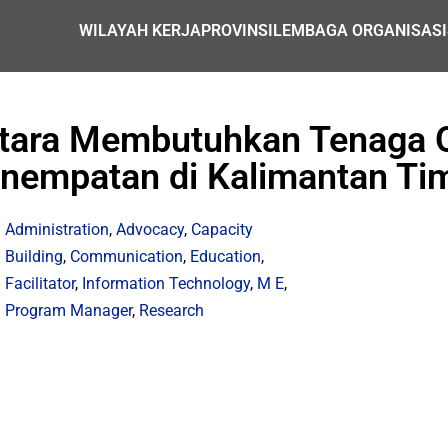
WILAYAH KERJA
PROVINSI
LEMBAGA ORGANISASI
tara Membutuhkan Tenaga O
nempatan di Kalimantan Ti
Administration
,
Advocacy
,
Capacity
Building
,
Communication
,
Education
,
Facilitator
,
Information Technology
,
M E
,
Program Manager
,
Research