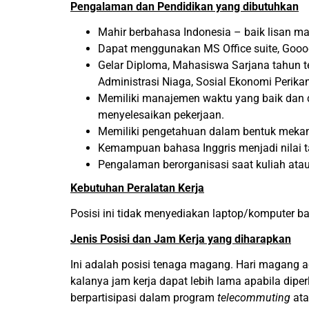
Pengalaman dan Pendidikan yang dibutuhkan
Mahir berbahasa Indonesia – baik lisan ma
Dapat menggunakan MS Office suite, Gooogl
Gelar Diploma, Mahasiswa Sarjana tahun te
Administrasi Niaga, Sosial Ekonomi Perika
Memiliki manajemen waktu yang baik dan d
menyelesaikan pekerjaan.
Memiliki pengetahuan dalam bentuk mekan
Kemampuan bahasa Inggris menjadi nilai 
Pengalaman berorganisasi saat kuliah atau
Kebutuhan Peralatan Kerja
Posisi ini tidak menyediakan laptop/komputer 
Jenis Posisi dan Jam Kerja yang diharapkan
Ini adalah posisi tenaga magang. Hari magang 
kalanya jam kerja dapat lebih lama apabila diper
berpartisipasi dalam program
telecommuting
ata