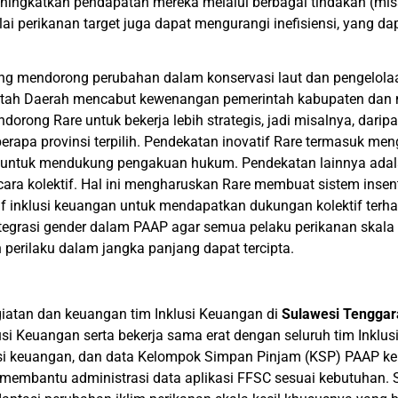
ningkatkan pendapatan mereka melalui berbagai tindakan (mis
nilai perikanan target juga dapat mengurangi inefisiensi, yang d
ang mendorong perubahan dalam konservasi laut dan pengelola
ntah Daerah mencabut kewenangan pemerintah kabupaten dan
orong Rare untuk bekerja lebih strategis, jadi misalnya, daripa
erapa provinsi terpilih. Pendekatan inovatif Rare termasuk men
a untuk mendukung pengakuan hukum. Pendekatan lainnya ada
ara kolektif. Hal ini mengharuskan Rare membuat sistem insen
atif inklusi keuangan untuk mendapatkan dukungan kolektif te
tegrasi gender dalam PAAP agar semua pelaku perikanan skala 
 perilaku dalam jangka panjang dapat tercipta.
giatan dan keuangan tim Inklusi Keuangan di
Sulawesi Tenggar
si Keuangan serta bekerja sama erat dengan seluruh tim Inklu
si keuangan, dan data Kelompok Simpan Pinjam (KSP) PAAP ke
 membantu administrasi data aplikasi FFSC sesuai kebutuhan. 