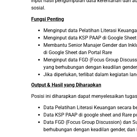
input hasil pengumpulan data kerentanan dan ad
sosial.
Fungsi Penting
Menginput data Pelatihan Literasi Keuang
Menginput data KSP PAAP di Google Sheet 
Membantu Senior Manajer Gender dan Inklu
di Google Sheet dan Portal Rare
Menginput data FGD (Focus Group Discussi
yang berhubungan dengan keadilan gender, 
Jika diperlukan, terlibat dalam kegiatan la
Output & Hasil yang Diharapkan
Posisi ini diharapkan dapat menyelesaikan tugas
Data Pelatihan Literasi Keuangan secara b
Data KSP PAAP di google sheet and Rare po
Data FGD (Focus Group Discussion) dan Su
berhubungan dengan keadilan gender, dan i