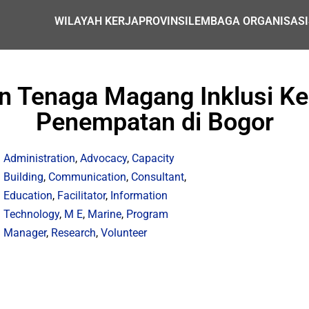
WILAYAH KERJA
PROVINSI
LEMBAGA ORGANISASI
Tenaga Magang Inklusi Ke
Penempatan di Bogor
Administration
,
Advocacy
,
Capacity
Building
,
Communication
,
Consultant
,
Education
,
Facilitator
,
Information
Technology
,
M E
,
Marine
,
Program
Manager
,
Research
,
Volunteer