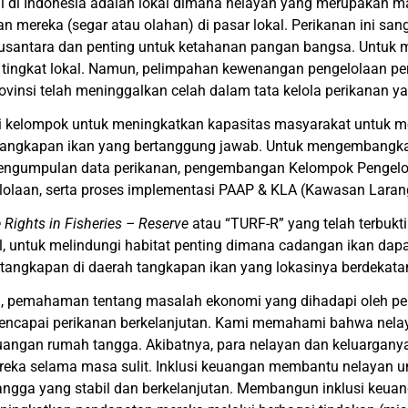
ecil di Indonesia adalah lokal dimana nelayan yang merupakan 
an mereka (segar atau olahan) di pasar lokal. Perikanan ini sa
nusantara dan penting untuk ketahanan pangan bangsa. Untuk m
i tingkat lokal. Namun, pelimpahan kewenangan pengelolaan per
vinsi telah meninggalkan celah dalam tata kelola perikanan yang
asi kelompok untuk meningkatkan kapasitas masyarakat untuk 
enangkapan ikan yang bertanggung jawab. Untuk mengembangka
ngumpulan data perikanan, pengembangan Kelompok Pengelola
olaan, serta proses implementasi PAAP & KLA (Kawasan Laran
e Rights in Fisheries – Reserve
atau “TURF-R” yang telah terbuk
untuk melindungi habitat penting dimana cadangan ikan dapat 
 tangkapan di daerah tangkapan ikan yang lokasinya berdekata
gi, pemahaman tentang masalah ekonomi yang dihadapi oleh per
ncapai perikanan berkelanjutan. Kami memahami bahwa nelaya
gan rumah tangga. Akibatnya, para nelayan dan keluarganya 
reka selama masa sulit. Inklusi keuangan membantu nelayan 
ngga yang stabil dan berkelanjutan. Membangun inklusi keua