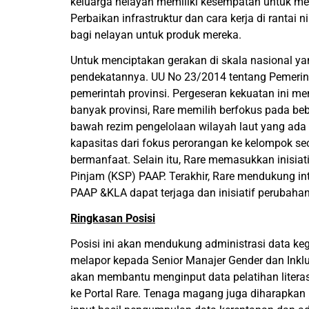
keluarga nelayan memiliki kesempatan untuk me
Perbaikan infrastruktur dan cara kerja di rantai 
bagi nelayan untuk produk mereka.
Untuk menciptakan gerakan di skala nasional y
pendekatannya. UU No 23/2014 tentang Pemeri
pemerintah provinsi. Pergeseran kekuatan ini mend
banyak provinsi, Rare memilih berfokus pada beb
bawah rezim pengelolaan wilayah laut yang ad
kapasitas dari fokus perorangan ke kelompok sec
bermanfaat. Selain itu, Rare memasukkan inisi
Pinjam (KSP) PAAP. Terakhir, Rare mendukung in
PAAP &KLA dapat terjaga dan inisiatif perubahan
Ringkasan Posisi
Posisi ini akan mendukung administrasi data ke
melapor kepada Senior Manajer Gender dan Inklu
akan membantu menginput data pelatihan litera
ke Portal Rare. Tenaga magang juga diharapkan