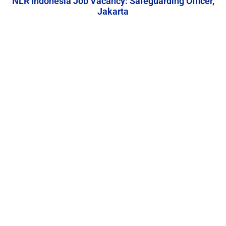
NLR Indonesia Job Vacancy: Safeguarding Officer,
Jakarta