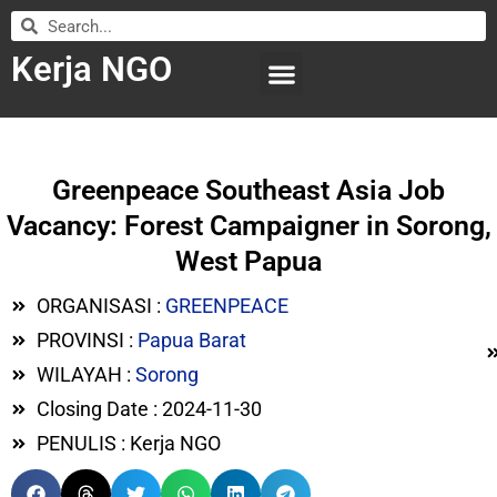
Kerja NGO
WILAYAH KERJA
LEMBAGA ORGANISASI
SUBMIT LOWONGAN
Greenpeace Southeast Asia Job
Vacancy: Forest Campaigner in Sorong,
West Papua
ORGANISASI :
GREENPEACE
PROVINSI :
Papua Barat
WILAYAH :
Sorong
Closing Date : 2024-11-30
PENULIS : Kerja NGO