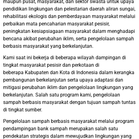
maupun pusat
, masyarakat, dan
sektor swasta
untuk upaya
pendidikan lingkungan
dan pelestarian d
aerah
a
liran
s
ungai
,
rehabilitasi ekologis dan pemberdayaan masyarakat melalui
perbaikan mata pencaharian masyarakat pesisir,
peningkatan kesiapsiagaan masyarakat dalam menghadapi
bencana akibat perubahan iklim
, serta pengelolaan sampah
berbasis masyarakat yang berkelanjutan.
Kami saat ini bekerja di beberapa wilayah dampingan di
tingkat masyarakat pesisir
dan perkotaan di
beberapa
Kabupaten dan Kota
di Indonesia
dalam kerangka
pembangunan berkelanjutan s
erta upaya adaptasi dan
mitigasi perubahan iklim dan pengelolaan lingkungan yang
berkelanjutan. Salah satu program kami, pengelolaan
sampah berbasis masyarakat dengan tujuan sampah tuntas
di tingkat sumber.
Pengelolaan sampah berbasis masyarakat melalui program
pendampingan bank sampah merupakan salah satu
pendekatan strategis dalam mewujudkan lingkungan yang