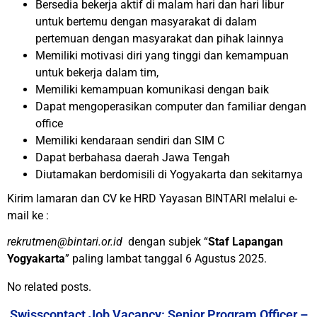
Bersedia bekerja aktif di malam hari dan hari libur
untuk bertemu dengan masyarakat di dalam
pertemuan dengan masyarakat dan pihak lainnya
Memiliki motivasi diri yang tinggi dan kemampuan
untuk bekerja dalam t
i
m
,
Memiliki kemampuan komunikasi dengan baik
Dapat mengoperasikan computer dan familiar dengan
office
Memiliki kendaraan sendiri dan SIM C
Dapat berbahasa daerah Jawa Tengah
D
iutamakan berdomisili di Yogyakarta dan sekitarnya
Kirim lamaran dan CV ke HRD Yayasan BINTARI melalui e-
mail ke
:
rekrutmen@bintari.or.id
dengan subjek “
Staf Lapangan
Yogyakarta
” paling lambat tanggal
6 Agustus 2025
.
No related posts.
Swisscontact Job Vacancy: Senior Program Officer –