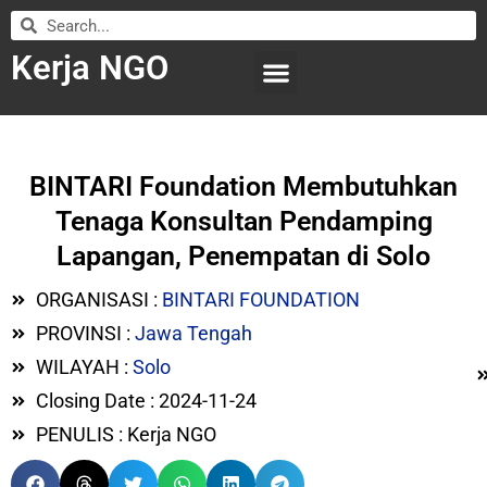
Kerja NGO
WILAYAH KERJA
LEMBAGA ORGANISASI
SUBMIT LOWONGAN
BINTARI Foundation Membutuhkan
Tenaga Konsultan Pendamping
Lapangan, Penempatan di Solo
ORGANISASI :
BINTARI FOUNDATION
PROVINSI :
Jawa Tengah
WILAYAH :
Solo
Closing Date : 2024-11-24
PENULIS : Kerja NGO