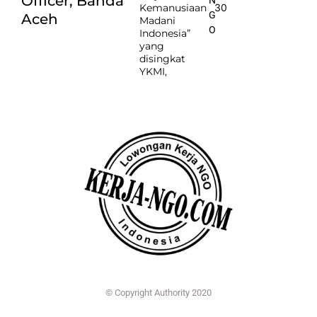
Officer, Banda
Kemanusiaan
30
G
Aceh
Madani
O
Indonesia”
yang
disingkat
YKMI,
© Copyright Authority 2020