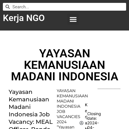
Kerja NGO
WILAYAH KERJA
LEMBAGA ORGANISASI
SUBMIT LOWONGAN
YAYASAN
KEMANUSIAAN
MADANI INDONESIA
YAYASAN
Yayasan
KEMANUSIAAN
Kemanusiaan
MADANI
K
Madani
INDONESIA
e
JOB
Indonesia Job
Closing
VACANCIES
rj
date:
Vacancy: MEAL
2024
2024-
a
“Yayasan
04-
N